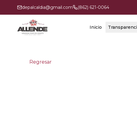
depalcaldia@gmail.com
(862) 621-0064
Inicio
Transparenc
Regresar