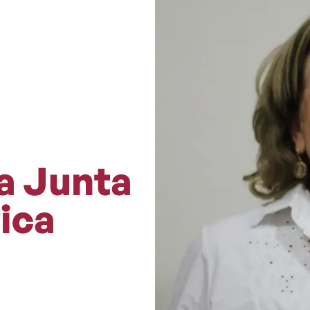
la Junta
tica