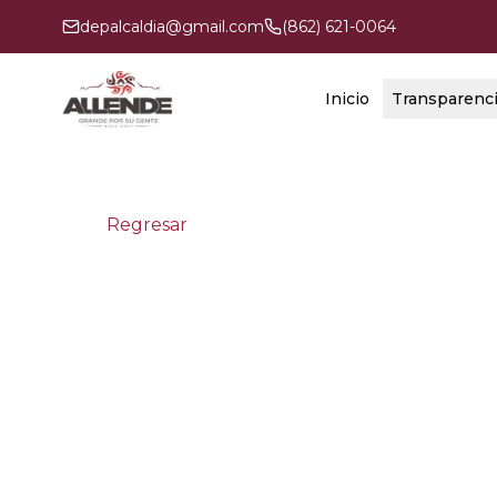
depalcaldia@gmail.com
(862) 621-0064
Inicio
Transparenc
Regresar